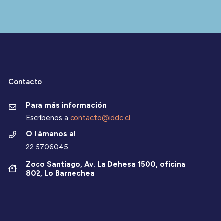
Contacto
Para más información
Escríbenos a
contacto@iddc.cl
O llámanos al
22 5706045
Zoco Santiago, Av. La Dehesa 1500, oficina
802, Lo Barnechea