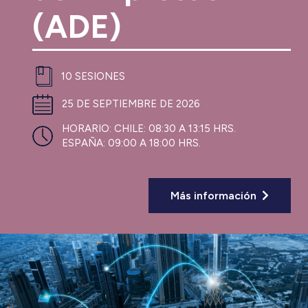
(ADE)
10 SESIONES
25 DE SEPTIEMBRE DE 2026
HORARIO:
CHILE: 08:30 A 13:15 HRS.
ESPAÑA: 09:00 A 18:00 HRS.
Más información