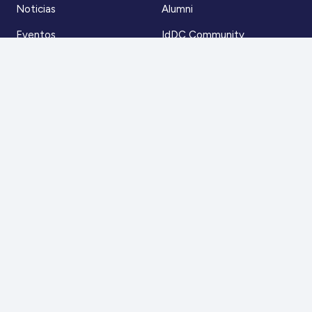
Noticias
Alumni
Eventos
IdDC Community
Formación
Acceso AulaIDDC
Nosotros
Canal de denuncias
Contacto
Para más información
Escríbenos a
contacto@iddc.cl
O llámanos al
22 5706045
Zoco Santiago, Av. La Dehesa 1500, oficina 802,
Lo Barnechea