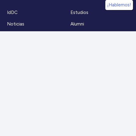
¡Hablemos!
IdDC
Estudios
Noticias
Alumni
Eventos
IdDC Community
Formación
Acceso AulaIDDC
Nosotros
Canal de denuncias
Contacto
Para más información
Escríbenos a
contacto@iddc.cl
O llámanos al
22 5706045
Zoco Santiago, Av. La Dehesa 1500, oficina 802,
Lo Barnechea