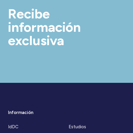
Recibe
información
exclusiva
Información
IdDC
Estudios