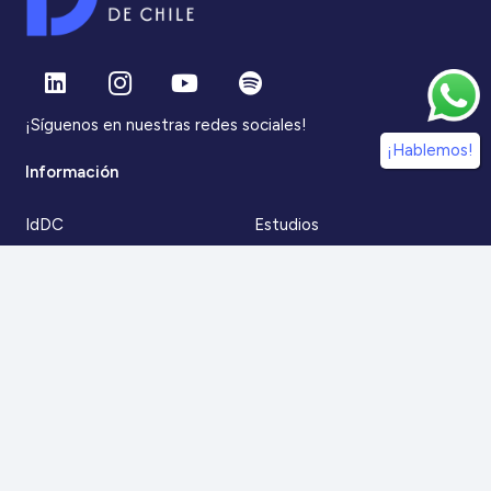
¡Síguenos en nuestras redes sociales!
¡Hablemos!
Información
IdDC
Estudios
Noticias
Alumni
Eventos
IdDC Community
Formación
Acceso AulaIDDC
Nosotros
Canal de denuncias
Contacto