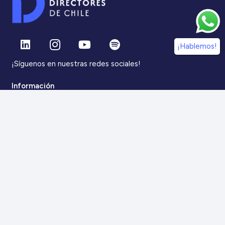
¡Hablemos!
¡Síguenos en nuestras redes sociales!
Información
IdDC
Estudios
Noticias
Alumni
Eventos
IdDC Community
Formación
Acceso AulaIDDC
Nosotros
Canal de denuncias
Contacto