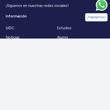
¡Síguenos en nuestras redes sociales!
Información
¡Hablemos!
IdDC
Estudios
Noticias
Alumni
Eventos
IdDC Community
Formación
Acceso AulaIDDC
Nosotros
Canal de denuncias
Contacto
Para más información
Escríbenos a
contacto@iddc.cl
O llámanos al