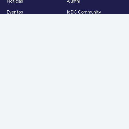
Noticias
Alumni
Eventos
IdDC Community
Formación
Acceso AulaIDDC
Nosotros
Canal de denuncias
Contacto
Para más información
Escríbenos a
contacto@iddc.cl
O llámanos al
22 5706045
Zoco Santiago, Av. La Dehesa 1500, oficina 802,
Lo Barnechea