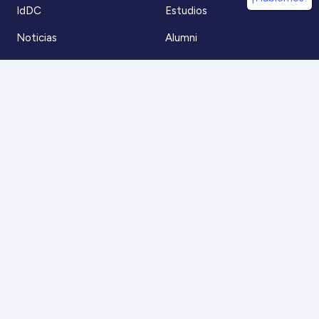
IdDC
Estudios
Noticias
Alumni
Eventos
IdDC Community
Formación
Acceso AulaIDDC
Nosotros
Canal de denuncias
Contacto
Para más información
Escríbenos a
contacto@iddc.cl
O llámanos al
22 5706045
Zoco Santiago, Av. La Dehesa 1500, oficina 802,
Lo Barnechea