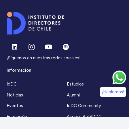
¡Síguenos en nuestras redes sociales!
Información
IdDC
Estudios
¡Hablemos!
Noticias
Alumni
Eventos
IdDC Community
Formación
Acceso AulaIDDC
Nosotros
Canal de denuncias