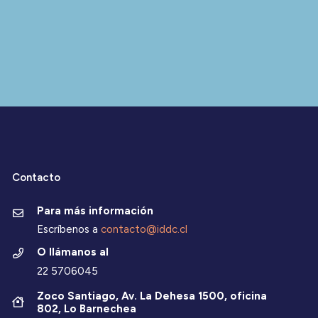
Contacto
Para más información
Escríbenos a
contacto@iddc.cl
O llámanos al
22 5706045
Zoco Santiago, Av. La Dehesa 1500, oficina
802, Lo Barnechea