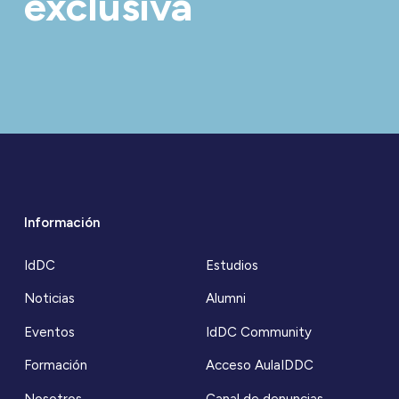
exclusiva
Información
IdDC
Estudios
Noticias
Alumni
Eventos
IdDC Community
Formación
Acceso AulaIDDC
Nosotros
Canal de denuncias