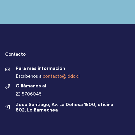
Contacto
Para más información
Escríbenos a
contacto@iddc.cl
O llámanos al
22 5706045
Zoco Santiago, Av. La Dehesa 1500, oficina
802, Lo Barnechea