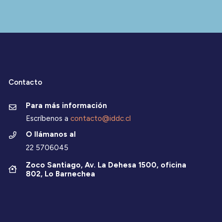
Contacto
Para más información
Escríbenos a
contacto@iddc.cl
O llámanos al
22 5706045
Zoco Santiago, Av. La Dehesa 1500, oficina
802, Lo Barnechea