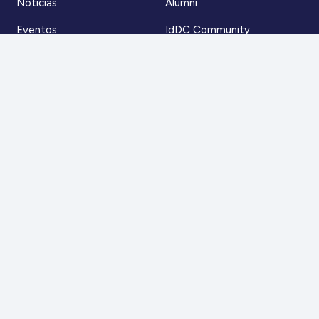
Noticias
Alumni
Eventos
IdDC Community
Formación
Acceso AulaIDDC
Nosotros
Canal de denuncias
Contacto
Para más información
Escríbenos a
contacto@iddc.cl
O llámanos al
22 5706045
Zoco Santiago, Av. La Dehesa 1500, oficina 802,
Lo Barnechea