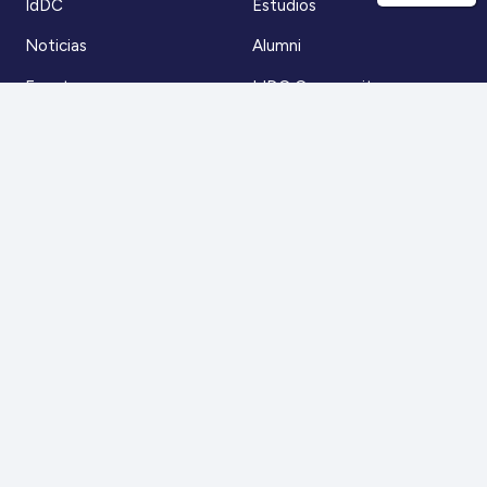
IdDC
Estudios
Noticias
Alumni
Eventos
IdDC Community
Formación
Acceso AulaIDDC
Nosotros
Canal de denuncias
Contacto
Para más información
Escríbenos a
contacto@iddc.cl
O llámanos al
22 5706045
Zoco Santiago, Av. La Dehesa 1500, oficina 802,
Lo Barnechea