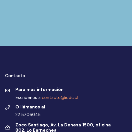
Contacto
Para más información
Escríbenos a
contacto@iddc.cl
O llámanos al
22 5706045
Zoco Santiago, Av. La Dehesa 1500, oficina
802, Lo Barnechea