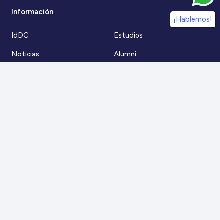
Información
¡Hablemos!
IdDC
Estudios
Noticias
Alumni
Eventos
IdDC Community
Formación
Acceso AulaIDDC
Nosotros
Canal de denuncias
Contacto
Para más información
Escríbenos a
contacto@iddc.cl
O llámanos al
22 5706045