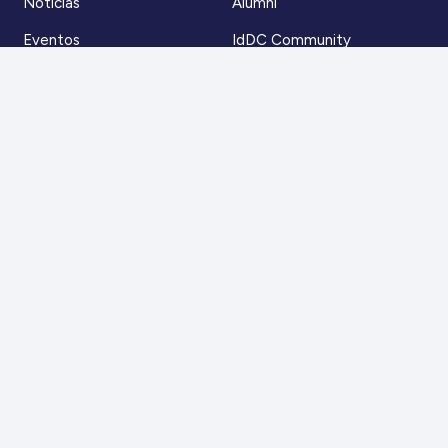
Noticias
Alumni
Eventos
IdDC Community
Formación
Acceso AulaIDDC
Nosotros
Canal de denuncias
Contacto
Para más información
Escríbenos a
contacto@iddc.cl
O llámanos al
22 5706045
Zoco Santiago, Av. La Dehesa 1500, oficina 802,
Lo Barnechea