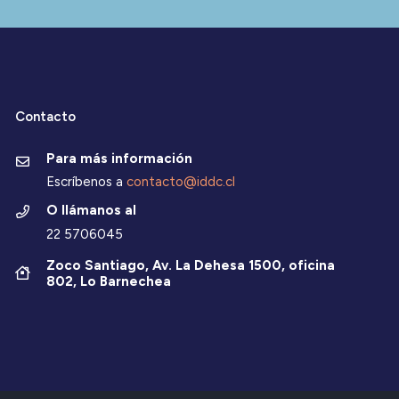
Contacto
Para más información
Escríbenos a
contacto@iddc.cl
O llámanos al
22 5706045
Zoco Santiago, Av. La Dehesa 1500, oficina
802, Lo Barnechea