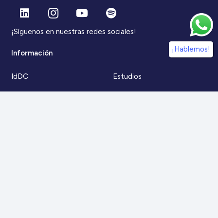
¡Síguenos en nuestras redes sociales!
¡Hablemos!
Información
IdDC
Estudios
Noticias
Alumni
Eventos
IdDC Community
Formación
Acceso AulaIDDC
Nosotros
Canal de denuncias
Contacto
Para más información
Escríbenos a
contacto@iddc.cl