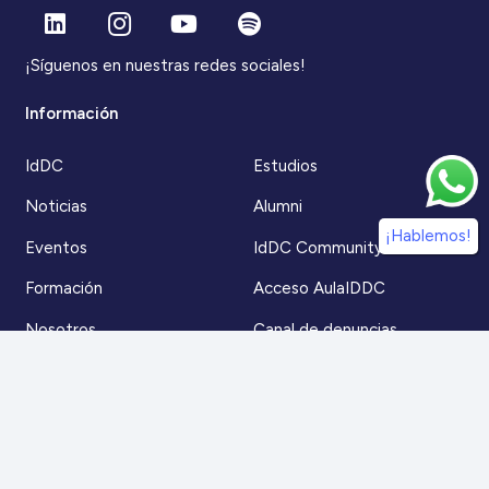
¡Síguenos en nuestras redes sociales!
Información
IdDC
Estudios
Noticias
Alumni
¡Hablemos!
Eventos
IdDC Community
Formación
Acceso AulaIDDC
Nosotros
Canal de denuncias
Contacto
Para más información
Escríbenos a
contacto@iddc.cl