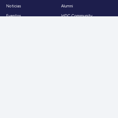
Noticias
Alumni
Eventos
IdDC Community
Formación
Acceso AulaIDDC
Nosotros
Canal de denuncias
Contacto
Para más información
Escríbenos a
contacto@iddc.cl
O llámanos al
22 5706045
Zoco Santiago, Av. La Dehesa 1500, oficina 802,
Lo Barnechea