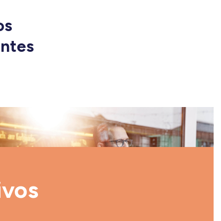
os
entes
ivos