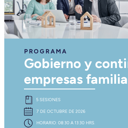
PROGRAMA
Gobierno y cont
empresas familia
5 SESIONES
7 DE OCTUBRE DE 2026
HORARIO:
08:30 A 13:30 HRS.