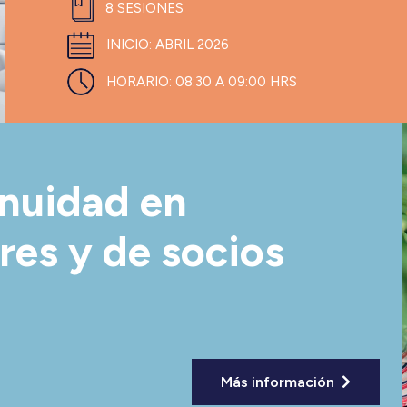
8 SESIONES
INICIO: ABRIL 2026
HORARIO:
08:30 A 09:00 HRS
inuidad en
res y de socios
Más información