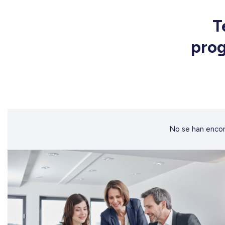
T
prog
No se han encon