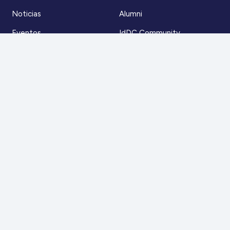
Noticias
Alumni
Eventos
IdDC Community
Formación
Acceso AulaIDDC
Nosotros
Canal de denuncias
Contacto
Para más información
Escríbenos a
contacto@iddc.cl
O llámanos al
22 5706045
Zoco Santiago, Av. La Dehesa 1500, oficina 802,
Lo Barnechea