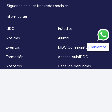
¡Síguenos en nuestras redes sociales!
Información
IdDC
Estudios
Noticias
Alumni
¡Hablemos!
Eventos
IdDC Community
Formación
Acceso AulaIDDC
Nosotros
Canal de denuncias
Contacto
Para más información
Escríbenos a
contacto@iddc.cl
O llámanos al