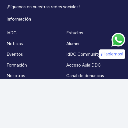
¡Síguenos en nuestras redes sociales!
Información
IdDC
Estudios
Noticias
Alumni
¡Hablemos!
Eventos
IdDC Community
Formación
Acceso AulaIDDC
Nosotros
Canal de denuncias
Contacto
Para más información
Escríbenos a
contacto@iddc.cl
O llámanos al