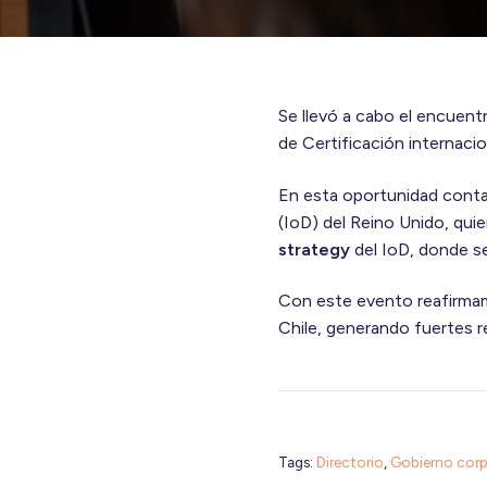
Se llevó a cabo el encuent
de Certificación internaci
En esta oportunidad contam
(IoD) del Reino Unido, qui
strategy
del IoD, donde s
Con este evento reafirmam
Chile, generando fuertes r
Tags:
Directorio
,
Gobierno corp