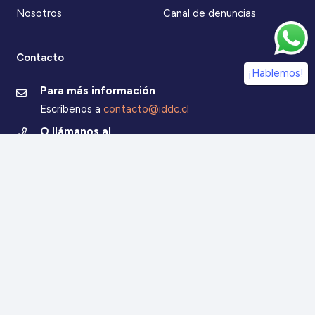
Nosotros
Canal de denuncias
Contacto
¡Hablemos!
Para más información
Escríbenos a
contacto@iddc.cl
O llámanos al
22 5706045
Zoco Santiago, Av. La Dehesa 1500, oficina 802,
Lo Barnechea