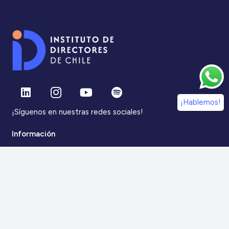
¡Hablemos!
¡Síguenos en nuestras redes sociales!
Información
IdDC
Estudios
Noticias
Alumni
Eventos
IdDC Community
Formación
Acceso AulaIDDC