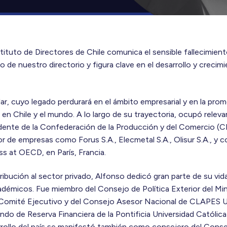
tituto de Directores de Chile comunica el sensible fallecimien
 de nuestro directorio y figura clave en el desarrollo y crecim
lar, cuyo legado perdurará en el ámbito empresarial y en la pr
en Chile y el mundo. A lo largo de su trayectoria, ocupó relev
nte de la Confederación de la Producción y del Comercio (C
tor de empresas como Forus S.A., Elecmetal S.A., Olisur S.A., y
s at OECD, en París, Francia.
bución al sector privado, Alfonso dedicó gran parte de su vida 
démicos. Fue miembro del Consejo de Política Exterior del Min
l Comité Ejecutivo y del Consejo Asesor Nacional de CLAPES 
ndo de Reserva Financiera de la Pontificia Universidad Católic
rrollo del país se manifestó también como consejero del Conse