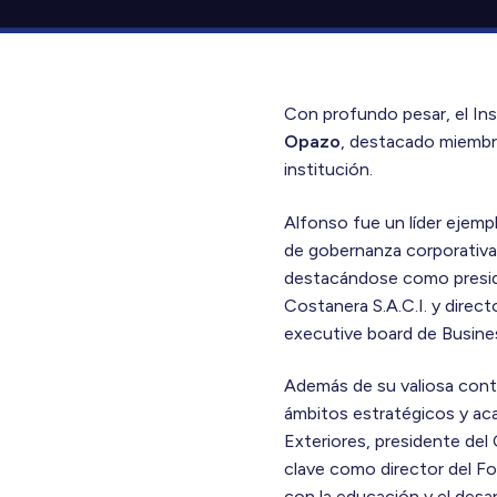
Con profundo pesar, el Ins
Opazo
, destacado miembro
institución.
Alfonso fue un líder ejemp
de gobernanza corporativa 
destacándose como preside
Costanera S.A.C.I. y direc
executive board de Busines
Además de su valiosa contri
ámbitos estratégicos y aca
Exteriores, presidente de
clave como director del Fo
con la educación y el desa