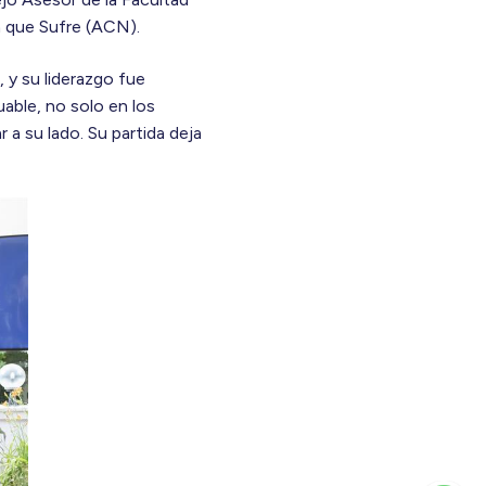
a que Sufre (ACN).
, y su liderazgo fue
able, no solo en los
r a su lado. Su partida deja