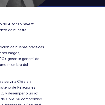
to de
Alfonso Swett
iento de nuestra
omoción de buenas prácticas
antes cargos,
PC), gerente general de
 como miembro del
a servir a Chile en
isterio de Relaciones
UC, y desempeñó un rol
a de Chile. Su compromiso
jo Asesor de la Facultad