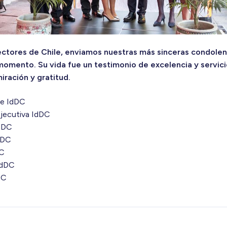
rectores de Chile, enviamos nuestras más sinceras condolenc
 momento. Su vida fue un testimonio de excelencia y servic
ración y gratitud.
te IdDC
Ejecutiva IdDC
IdDC
dDC
DC
 IdDC
DC