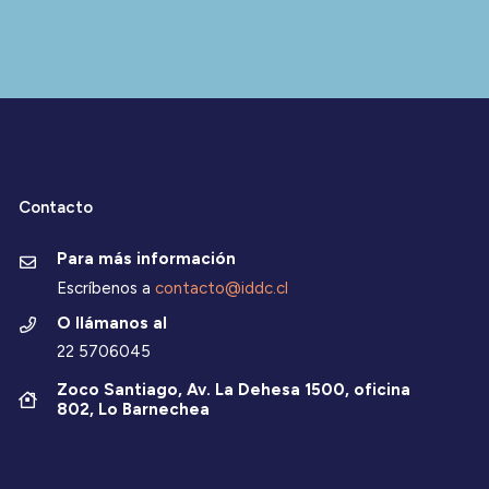
Contacto
Para más información
Escríbenos a
contacto@iddc.cl
O llámanos al
22 5706045
Zoco Santiago, Av. La Dehesa 1500, oficina
802, Lo Barnechea