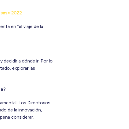
resas» 2022
ta en “el viaje de la
 decidir a dónde ir. Por lo
tado, explorar las
sa?
damental. Los Directorios
do de la innovación,
pena considerar.