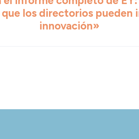
 el informe completo de EY
 que los directorios pueden i
innovación»