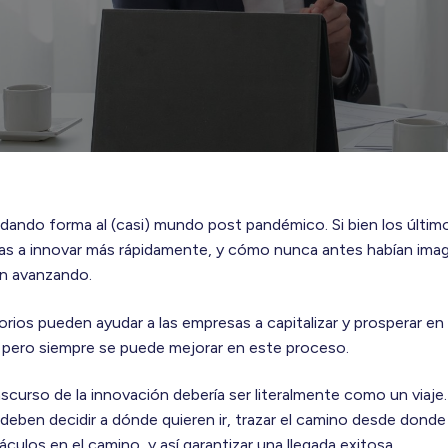
 dando forma al (casi) mundo post pandémico. Si bien los últi
s a innovar más rápidamente, y cómo nunca antes habían imag
án avanzando.
orios pueden ayudar a las empresas a capitalizar y prosperar e
o, pero siempre se puede mejorar en este proceso.
anscurso de la innovación debería ser literalmente como un viaje
os deben decidir a dónde quieren ir, trazar el camino desde don
áculos en el camino, y así garantizar una llegada exitosa.