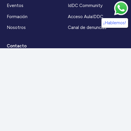
Eventos
IdDC Community
Formación
Acceso AulaIDDC
¡Hablemos!
Nosotros
Canal de denuncias
Contacto
Para más información
Escríbenos a
contacto@iddc.cl
O llámanos al
22 5706045
Zoco Santiago, Av. La Dehesa 1500, oficina 802,
Lo Barnechea