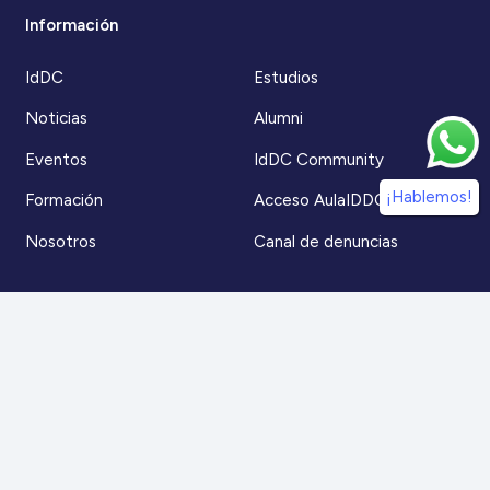
Información
IdDC
Estudios
Noticias
Alumni
Eventos
IdDC Community
¡Hablemos!
Formación
Acceso AulaIDDC
Nosotros
Canal de denuncias
Contacto
Para más información
Escríbenos a
contacto@iddc.cl
O llámanos al
22 5706045