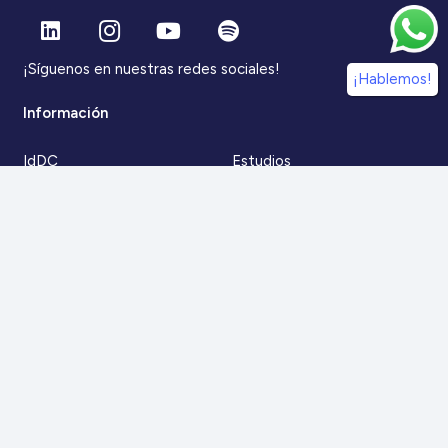
¡Síguenos en nuestras redes sociales!
¡Hablemos!
Información
IdDC
Estudios
Noticias
Alumni
Eventos
IdDC Community
Formación
Acceso AulaIDDC
Nosotros
Canal de denuncias
Contacto
Para más información
Escríbenos a
contacto@iddc.cl