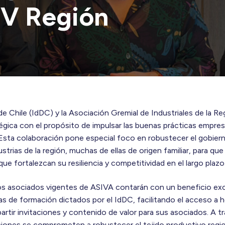
 V Región
de Chile (IdDC) y la Asociación Gremial de Industriales de la R
tégica con el propósito de impulsar las buenas prácticas empresa
 Esta colaboración pone especial foco en robustecer el gobier
strias de la región, muchas de ellas de origen familiar, para q
ue fortalezcan su resiliencia y competitividad en el largo plaz
los asociados vigentes de ASIVA contarán con un beneficio ex
 de formación dictados por el IdDC, facilitando el acceso a h
rtir invitaciones y contenido de valor para sus asociados. A t
iones se comprometen a robustecer el tejido productivo regio