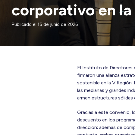
corporativo en la
Publicado el
15 de junio de 2026
El Instituto de Directores 
firmaron una alianza estra
sostenible en la V Región.
las medianas y grandes indu
armen estructuras sólidas q
Gracias a este convenio, 
descuento en los programas
dirección; además de compa
conjunto, ambas organizac