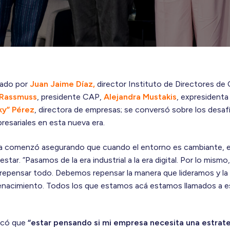
rado por
Juan Jaime Díaz,
director Instituto de Directores de C
 Rassmuss
, presidente CAP,
Alejandra Mustakis
, expresident
ky”
Pérez
, directora de empresas; se conversó sobre los desaf
presariales en esta nueva era.
dra comenzó asegurando que cuando el entorno es cambiante,
r. “Pasamos de la era industrial a la era digital. Por lo mismo
 repensar todo. Debemos repensar la manera que lideramos y l
enacimiento. Todos los que estamos acá estamos llamados a esc
alcó que
“estar pensando si mi empresa necesita una estrate