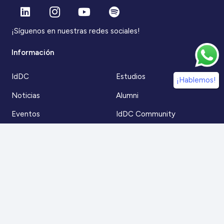
¡Síguenos en nuestras redes sociales!
Información
IdDC
Estudios
¡Hablemos!
Noticias
Alumni
Eventos
IdDC Community
Formación
Acceso AulaIDDC
Nosotros
Canal de denuncias
Contacto
Para más información
Escríbenos a
contacto@iddc.cl