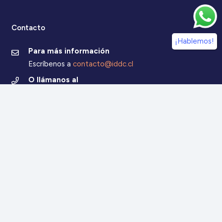
Contacto
¡Hablemos!
Para más información
Escríbenos a
contacto@iddc.cl
O llámanos al
22 5706045
Zoco Santiago, Av. La Dehesa 1500, oficina 802,
Lo Barnechea