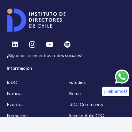
¡Síguenos en nuestras redes sociales!
Información
IdDC
Estudios
¡Hablemos!
Noticias
Alumni
Eventos
IdDC Community
Formación
Acceso AulaIDDC
Nosotros
Canal de denuncias