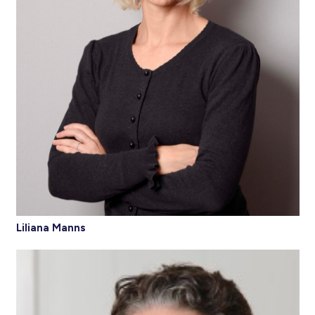
Liliana Manns