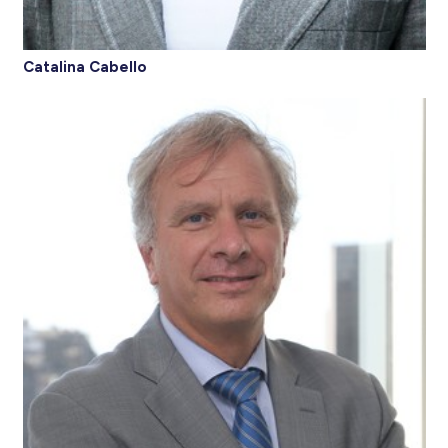
Catalina Cabello