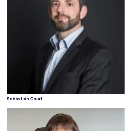
Sebastián Court