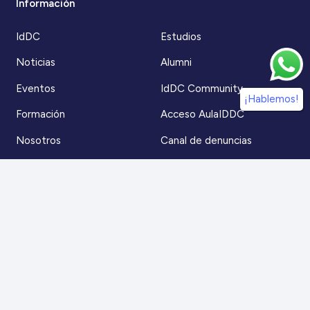
Información
IdDC
Estudios
Noticias
Alumni
Eventos
IdDC Community
¡Hablemos!
Formación
Acceso AulaIDDC
Nosotros
Canal de denuncias
Contacto
Para más información
Escríbenos a
contacto@iddc.cl
O llámanos al
22 5706045
Zoco Santiago, Av. La Dehesa 1500, oficina 802,