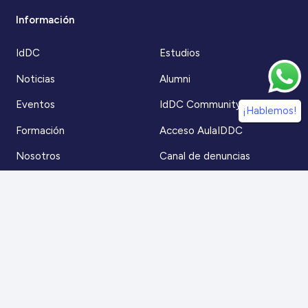
Información
IdDC
Estudios
Noticias
Alumni
Eventos
IdDC Community
¡Hablemos!
Formación
Acceso AulaIDDC
Nosotros
Canal de denuncias
Contacto
Para más información
Escríbenos a
contacto@iddc.cl
O llámanos al
22 5706045