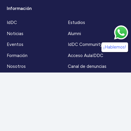
Información
IdDC
Estudios
Noticias
Alumni
Eventos
IdDC Community
¡Hablemos!
Formación
Acceso AulaIDDC
Nosotros
Canal de denuncias
Contacto
Para más información
Escríbenos a
contacto@iddc.cl
O llámanos al
22 5706045