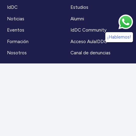
IdDC
Estudios
Noticias
Alumni
Eventos
IdDC Community
¡Hablemos!
Formación
Acceso AulaIDDC
Nosotros
Canal de denuncias
Contacto
Para más información
Escríbenos a
contacto@iddc.cl
O llámanos al
22 5706045
Zoco Santiago, Av. La Dehesa 1500, oficina 802,
Lo Barnechea