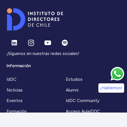
¡Síguenos en nuestras redes sociales!
Información
IdDC
Estudios
¡Hablemos!
Noticias
Alumni
Eventos
IdDC Community
Formación
Acceso AulaIDDC
Nosotros
Canal de denuncias