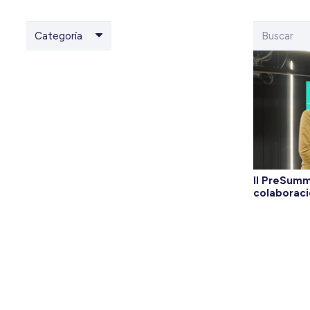
Categoría
II PreSumm
colaboraci